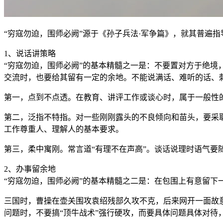
“穷寇勿迫，围师必阙”源于《孙子兵法·军争篇》，就其普遍
1、说话讲策略
“穷寇勿迫，围师必阙”的基本精髓之一是：不要置对方于绝
交流时，也要给其留有一定的余地。不能说满话、难听的话、刺
第一，点到不点透。在教育、讲评工作或谈心时，属于一般性
第二，泛指不特指。对一些刚刚露头的不良倾向和苗头，要采取
工作尊重人、理解人的基本要求。
第三，柔中寓刚。常言道“有理不在声高”。谈话说理时语气要
2、办事留余地
“穷寇勿迫，围师必阙”的基本精髓之二是：在包围上有意留下
三国时，曹操在壶关围攻袁绍残部久攻不克，后来网开一面故
问题时，不要搞“顶牛战术”强行硬攻，而要具体问题具体对待