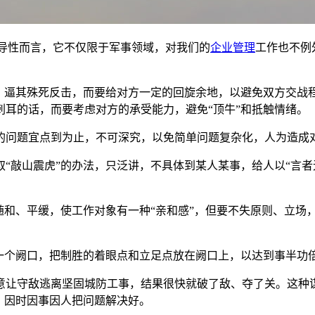
指导性而言，它不仅限于军事领域，对我们的
企业管理
工作也不例
境，逼其殊死反击，而要给对方一定的回旋余地，以避免双方交战
耳的话，而要考虑对方的承受能力，避免“顶牛”和抵触情绪。
的问题宜点到为止，不可深究，以免简单问题复杂化，人为造成
“敲山震虎”的办法，只泛讲，不具体到某人某事，给人以“言者
随和、平缓，使工作对象有一种“亲和感”，但要不失原则、立场
一个阙口，把制胜的着眼点和立足点放在阙口上，以达到事半功
意让守敌逃离坚固城防工事，结果很快就破了敌、夺了关。这种
，因时因事因人把问题解决好。