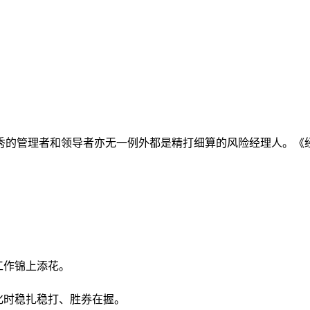
秀的管理者和领导者亦无一例外都是精打细算的风险经理人。《
。
工作锦上添花。
化时稳扎稳打、胜券在握。