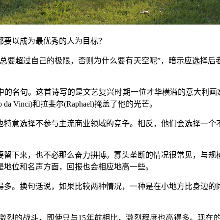
都要以成为最优秀的人为目标？
啊，但是一个人总要超过自己的极限，否则为什么要有天空呢”，暗示
l Sarto)中的名句。这首诗写的是文艺复兴时期一位才华横溢的意
 da Vinci)和拉斐尔(Raphael)掩盖了他的光芒。
也特意选择不参与主流商业领域的竞争。相反，他们会选择一个
要留下来，也不必那么奋力拼搏。寡头垄断的情况很常见，与规
是地位和名声方面，回报也会相应地高一些。
得多。换句话说，如果比较两种情况，一种是在小地方比身边的
激烈的战斗，即使只与15年前相比，激烈程度也高得多。现在