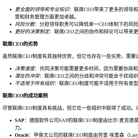
更全面的领导和专业知识
：联席CEO带来了更多的领导
营和财务管理方面更加卓越。
风险分散
：分担领导职责可以降低单一CEO体制下的风
更好的决策制定
：联席CEO之间的协作和辩论可以带来
联席CEO的劣势
虽然联席CEO制度有其独特优势，但它也存在一些劣势，需要
决策速度
：共同决策可能需要更多时间，因为需要协商和
潜在的冲突
：联席CEO之间的分歧和冲突可能会干扰组
不适用于所有组织
：联席CEO制度可能不适用于所有类
联席CEO的成功案例
尽管联席CEO制度具有挑战，但它在一些组织中取得了成功。
SAP
：德国软件公司SAP的联席CEO制度由比尔·麦克德莫特（B
力。
Oracle
：甲骨文公司的联席CEO制度由劳里·埃里森（Larry 