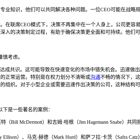
和专业知识，他们可以共同解决各种问题。一位CEO可能在战略
险。在联席CEO模式下，决策不再集中在一个人身上，公司更容
更深入的决策制定过程，有助于确保决策更全面和可持续。他们
谨慎考虑。
达成共识。这可能导致在快速变化的市场中错失机会。迅速做出
织的正常运营。特别是在权力划分不清晰或
沟通
不畅的情况下，
型的组织。对于小型企业或需要迅速作出决策的公司，这种结构
以下是一些著名的案例：
ill McDermott）和吉姆·哈根（Jim Hagemann S
Ellison）、马克·赫德（Mark Hurd）和萨フ拉·卡茨（Saf