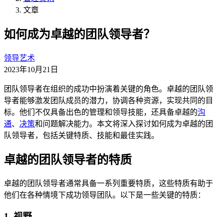
文章
如何成为卓越的团队领导者？
领导艺术
2023年10月21日
团队领导者在组织的成功中扮演着关键的角色。卓越的团队领
导者能够激发团队成员的潜力，协调各种资源，实现共同的目
标。他们不仅具备出色的管理和领导技能，还具备卓越的
沟
通
、
决策
和问题解决能力。本文将深入探讨如何成为卓越的团
队领导者，包括关键特质、技能和最佳实践。
卓越的团队领导者的特质
卓越的团队领导者通常具备一系列重要特质，这些特质有助于
他们在各种情境下成功领导团队。以下是一些关键的特质：
1. 视野