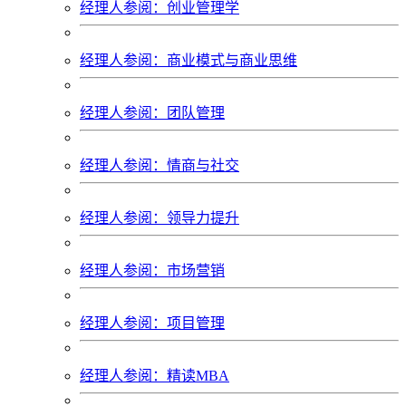
经理人参阅：创业管理学
经理人参阅：商业模式与商业思维
经理人参阅：团队管理
经理人参阅：情商与社交
经理人参阅：领导力提升
经理人参阅：市场营销
经理人参阅：项目管理
经理人参阅：精读MBA