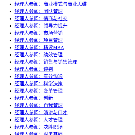
经理人参阅：商业模式与商业思维
经理人参阅：团队管理
经理人参阅：情商与社交
经理人参阅：领导力提升
经理人参阅：市场营销
经理人参阅：项目管理
经理人参阅：精读MBA
经理人参阅：绩效管理
经理人参阅：销售与销售管理
经理人参阅：谈判
经理人参阅：有效沟通
经理人参阅：科学决策
经理人参阅：变革管理
经理人参阅：创新
经理人参阅：自我管理
经理人参阅：演讲与口才
经理人参阅：人才管理
经理人参阅：决胜职场
经理人参阅：财务基础