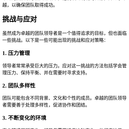
越，以确保团队取得成功。
挑战与应对
虽然成为卓越的团队领导者是一个值得追求的目标，但也面临
一些挑战。以下是一些可能出现的挑战和应对策略：
1. 压力管理
领导者常常承受巨大的压力。应对这一挑战的方法包括学会管
理压力、保持平衡、并在需要时寻求支持。
2. 团队多样性
团队可能包含不同背景、文化和个性的成员。卓越的团队领导
者需要善于处理多样性，促进协作和团结。
3. 不断变化的环境