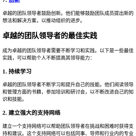
卓越的团队领导者鼓励创新。他们能够鼓励团队成员提出新的
想法和解决方案，以推动组织的进步。
卓越的团队领导者的最佳实践
成为卓越的团队领导者需要不断学习和实践。以下是一些最佳
实践，可以帮助个人不断提高其领导能力：
1. 持续学习
卓越的团队领导者不断学习和提升自己的技能。他们阅读领导
和管理方面的书籍，参加培训和研讨会，以不断改进自己的知
识和技能。
2. 建立强大的支持网络
建立一个支持网络可以帮助团队领导者在挑战和困难时获得支
持和建议。这个支持网络可以包括同事、导师和行业内的专业