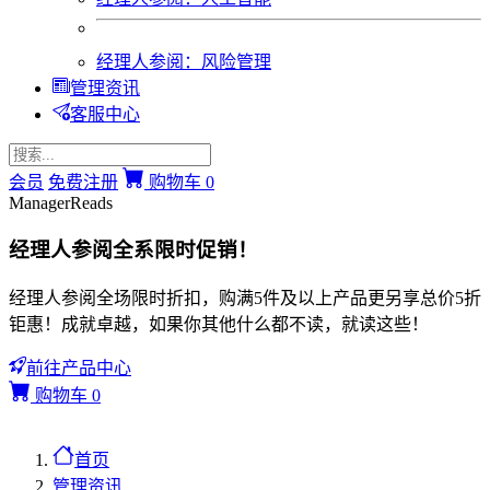
经理人参阅：风险管理
管理资讯
客服中心
会员
免费注册
购物车
0
ManagerReads
经理人参阅全系限时促销！
经理人参阅全场限时折扣，购满5件及以上产品更另享总价5折
钜惠！成就卓越，如果你其他什么都不读，就读这些！
前往产品中心
购物车
0
首页
管理资讯