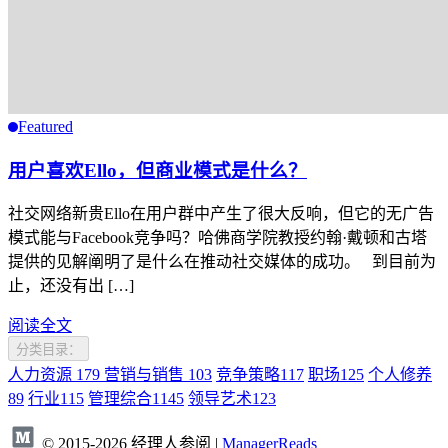
Featured
用户喜欢Ello，但商业模式是什么？
社交网络新贵Ello在用户群中产生了很大反响，但它的无广告
模式能与Facebook竞争吗？哈佛商学院教授约翰·戴顿和古塔
提供的见解阐明了是什么在推动社交媒体的成功。 到目前为
止，还没有出 […]
阅读全文
分类目录：
人力资源
179
营销与销售
103
竞争策略
117
职场
125
个人修养
89
行业
115
管理综合
1145
领导艺术
123
© 2015-2026 经理人参阅 |
ManagerReads